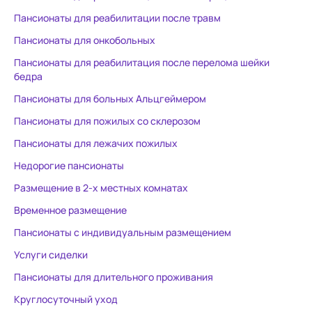
неверный выбор. Мы искренне
Пансионаты для реабилитации после травм
благодарны сотрудникам
Пансионаты для онкобольных
пансионата и его руководителю
Пансионаты для реабилитация после перелома шейки
за то, что мы точно можем не
бедра
беспокоиться за нашу бабушку,
мы знаем точно что ей там
Пансионаты для больных Альцгеймером
комфортно, она под
Пансионаты для пожилых со склерозом
присмотром, о ней позаботятся.
Пансионаты для лежачих пожилых
Спасибо
Недорогие пансионаты
Размещение в 2-х местных комнатах
Временное размещение
Пансионаты с индивидуальным размещением
Услуги сиделки
Пансионаты для длительного проживания
Круглосуточный уход