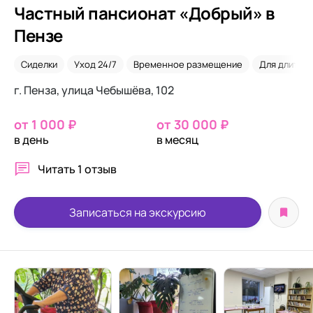
Частный пансионат «Добрый» в
Пензе
Сиделки
Уход 24/7
Временное размещение
Для длител
г. Пенза, улица Чебышёва, 102
от 1 000 ₽
от 30 000 ₽
в день
в месяц
Читать
1 отзыв
Записаться на экскурсию