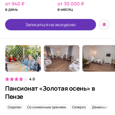
от 940 ₽
от 30 000 ₽
в день
в месяц
Записаться на экскурсию
4.0
Пансионат «Золотая осень» в
Пензе
Сиделки
Со сниженным зрением
Склероз
Деменция