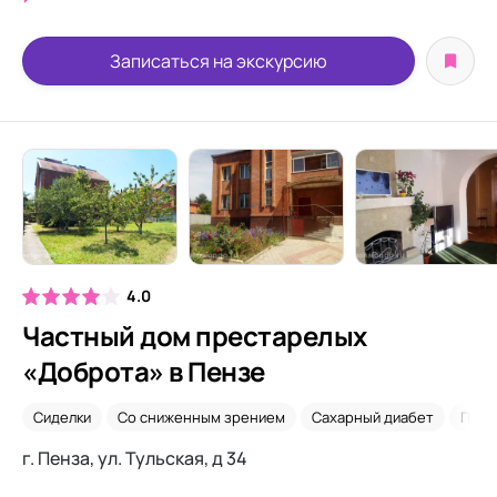
Записаться на экскурсию
4.0
Частный дом престарелых
«Доброта» в Пензе
Сиделки
Со сниженным зрением
Сахарный диабет
Посл
г. Пенза, ул. Тульская, д 34