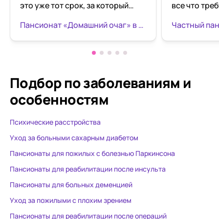
это уже тот срок, за который
все что тре
может сложиться объективное
не ругаются
Пансионат «Домашний очаг» в Пензе
мнение. Хочу сказать, что мы ни
без предупр
разу не пожалели о том, что
время
доверились сотрудникам
данного пансионата. Бабушка
под присмотром 24/7,
Подбор по заболеваниям
и
сотрудники и руководство
особенностям
всегда на связи: все пояснят, все
расскажут, на все вопросы
Психические расстройства
всегда ответят, всегда помнят
все и про всех. В самом
Уход за больными сахарным диабетом
пансионате всегда чистота.
Пансионаты для пожилых с болезнью Паркинсона
Приветливый и вежливый
Пансионаты для реабилитации после инсульта
персонал. О своих подопечных
сотрудники данного пансионата
Пансионаты для больных деменцией
заботятся. За все три месяца у
Уход за пожилыми с плохим зрением
нас ни разу не возникло ни тени
Пансионаты для реабилитации после операций
сомнения ,что мы сделали