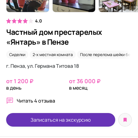
4.0
Частный дом престарелых
«Янтарь» в Пензе
Сиделки
2-х местная комната
После перелома шейки бедра
г. Пенза, ул. Германа Титова 18
от 1 200 ₽
от 36 000 ₽
в день
в месяц
Читать
4 отзыва
Записаться на экскурсию