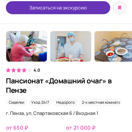
Записаться на экскурсию
4.0
Пансионат «Домашний очаг» в
Пензе
Сиделки
Уход 24/7
Недорого
2-х местная комната
Од
г. Пенза, ул. Спартаковская 6 / Входная 1
от 650 ₽
от 21 000 ₽